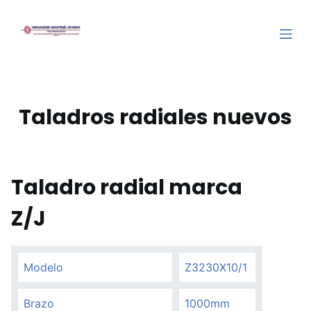
S
a
l
t
a
r
Taladros radiales nuevos
a
l
c
o
Taladro radial marca
n
Z/J
t
e
n
Modelo
Z3230X10/1
i
d
Brazo
1000mm
o