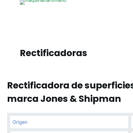
S
a
l
t
a
r
Rectificadoras
a
l
c
o
Rectificadora de superficie
n
t
marca Jones & Shipman
e
n
i
Origen
d
o