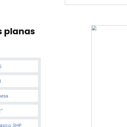
s planas
5
l
nesa
2″
asico 3HP