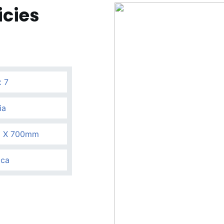
icies
x 7
ia
 X 700mm
ica