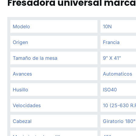
Fresadora universal marc
Modelo
10N
Origen
Francia
Tamaño de la mesa
9″ X 41″
Avances
Automaticos
Husillo
ISO40
Velocidades
10 (25-630 R.
Cabezal
Giratorio 180°