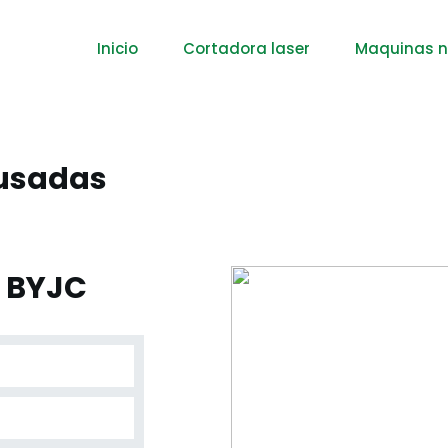
Inicio
Cortadora laser
Maquinas 
 usadas
a BYJC