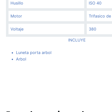
Husillo
ISO 40
Motor
Trifasico de
Voltaje
380
INCLUYE
Luneta porta arbol
Arbol