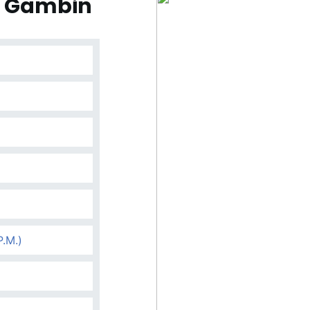
a Gambin
P.M.)