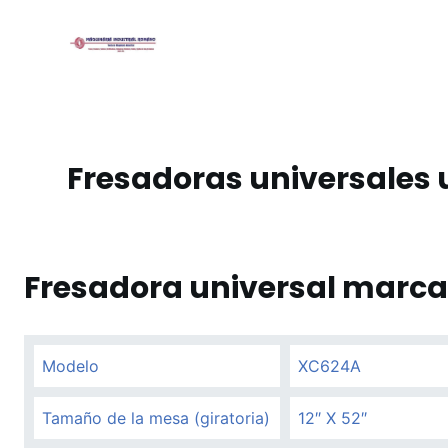
S
a
l
t
a
r
Fresadoras universales
a
l
c
o
Fresadora universal marc
n
t
e
n
Modelo
XC624A
i
d
Tamaño de la mesa (giratoria)
12″ X 52″
o