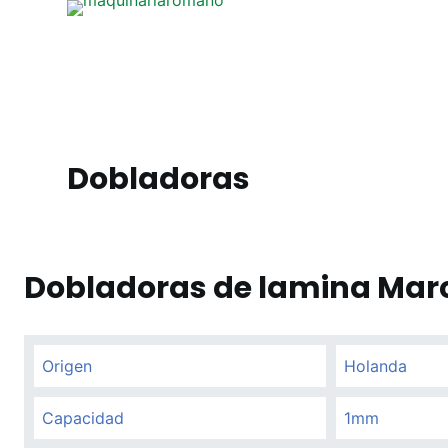
S
a
l
t
a
r
Dobladoras
a
l
c
o
Dobladoras de lamina Mar
n
t
e
n
Origen
Holanda
i
d
Capacidad
1mm
o